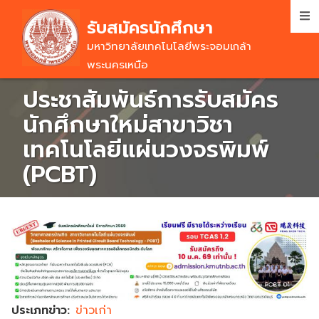
Skip
รับสมัครนักศึกษา
to
main
มหาวิทยาลัยเทคโนโลยีพระจอมเกล้า
content
พระนครเหนือ
ประชาสัมพันธ์การรับสมัคร
นักศึกษาใหม่สาขาวิชา
เทคโนโลยีแผ่นวงจรพิมพ์
(PCBT)
ประเภทข่าว
ข่าวเก่า